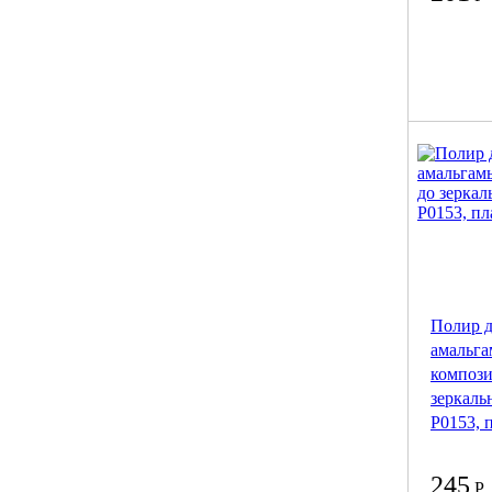
Полир д
амальга
компози
зеркаль
P0153, 
245
Р