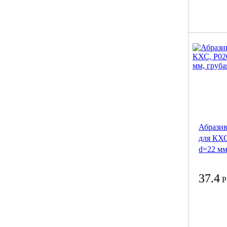
Абрази
для КХС
d=22 мм
37.4
Р