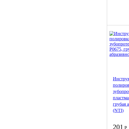
Инструм
полиро
зубопро
пластма
грубая 
(NTI)
201
Р