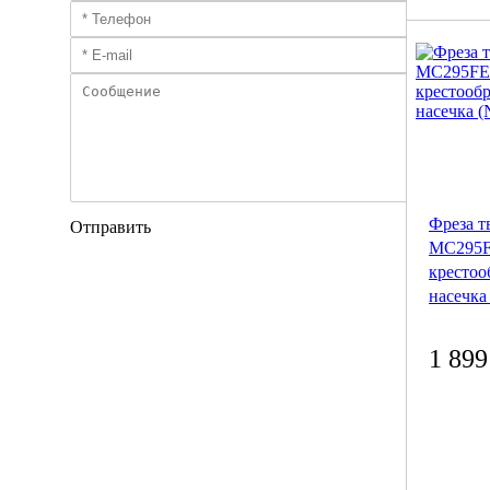
Фреза т
Отправить
MC295F
крестоо
насечка
1 899