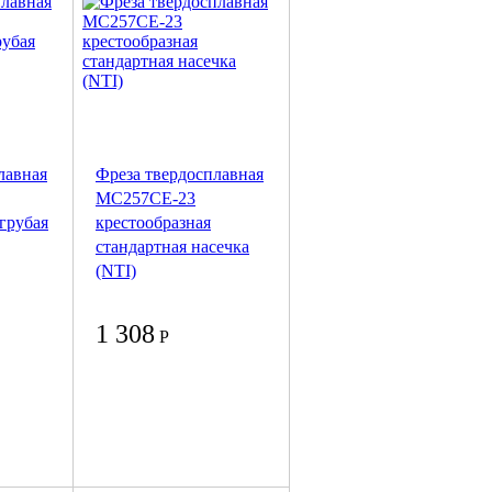
лавная
Фреза твердосплавная
MC257CE-23
грубая
крестообразная
стандартная насечка
(NTI)
1 308
Р