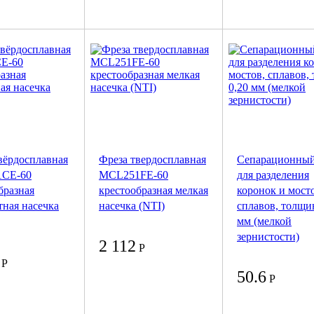
вёрдосплавная
Фреза твердосплавная
Сепарационный
CE-60
MCL251FE-60
для разделения
бразная
крестообразная мелкая
коронок и мост
тная насечка
насечка (NTI)
сплавов, толщи
мм (мелкой
зернистости)
2 112
Р
Р
50.6
Р