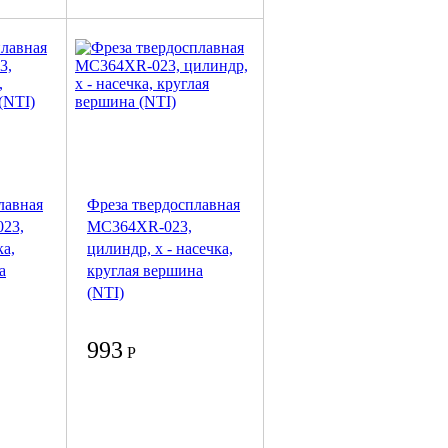
лавная
Фреза твердосплавная
23,
MC364XR-023,
ка,
цилиндр, x - насечка,
а
круглая вершина
(NTI)
993
Р