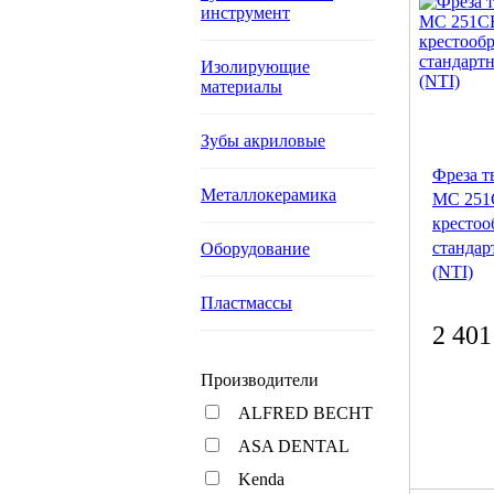
инструмент
Изолирующие
материалы
Зубы акриловые
Фреза т
Металлокерамика
MC 251
крестоо
стандар
Оборудование
(NTI)
Пластмассы
2 401
Производители
ALFRED BECHT
ASA DENTAL
Kenda