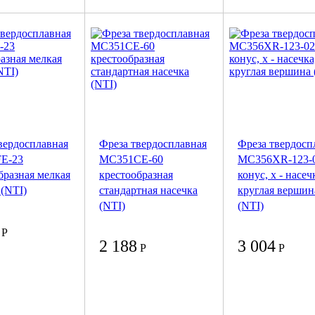
вердосплавная
Фреза твердосплавная
Фреза твердосп
E-23
MC351CE-60
MC356XR-123-0
бразная мелкая
крестообразная
конус, x - насеч
 (NTI)
стандартная насечка
круглая вершин
(NTI)
(NTI)
Р
2 188
3 004
Р
Р