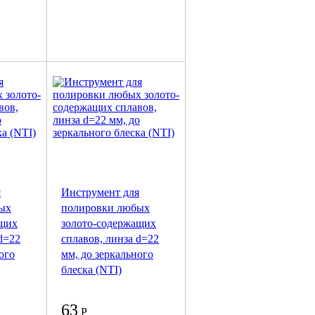
я
Инструмент для
ых
полировки любых
ащих
золото-содержащих
d=22
сплавов, линза d=22
ого
мм, до зеркального
блеска (NTI)
63
Р