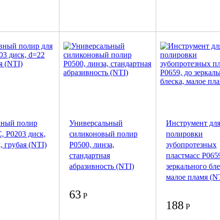
вный полир
Универсальный
Инструмент дл
, Р0203 диск,
силиконовый полир
полировки
, грубая (NTI)
Р0500, линза,
зубопротезных
стандартная
пластмасс P0659
абразивность (NTI)
зеркального бле
малое пламя (N
63
Р
188
Р