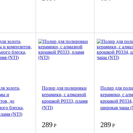
ля золота,
Полир для полировки
Полир для пол
мы и
керамики, с алмазной
керамики, с ал
тов, до
крошкой P0333, пламя
крошкой P0334,
ного блеска,
(NTI)
широкая чаша (
пламя (NTI)
289
289
Р
Р