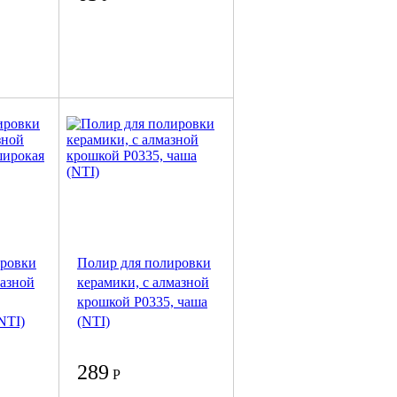
ировки
Полир для полировки
мазной
керамики, с алмазной
крошкой P0335, чаша
NTI)
(NTI)
289
Р