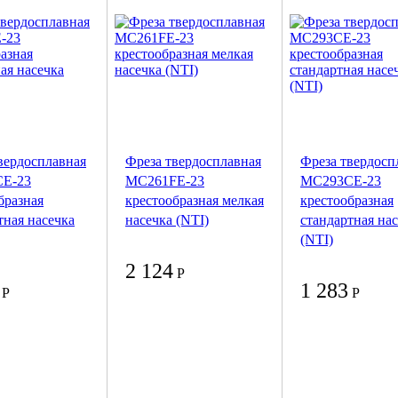
вердосплавная
Фреза твердосплавная
Фреза твердосп
E-23
MC261FE-23
MC293CE-23
бразная
крестообразная мелкая
крестообразная
тная насечка
насечка (NTI)
стандартная на
(NTI)
2 124
Р
1 283
Р
Р