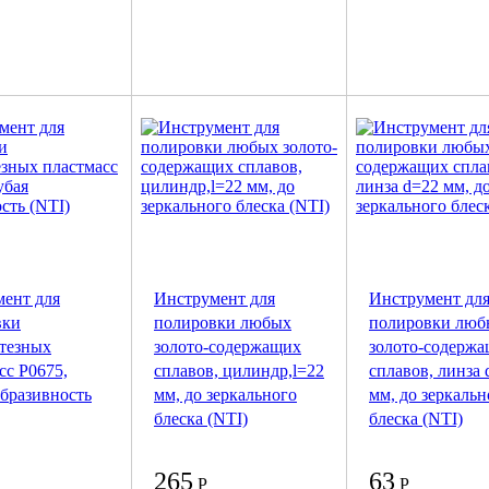
ент для
Инструмент для
Инструмент дл
вки
полировки любых
полировки люб
тезных
золото-содержащих
золото-содерж
сс P0675,
сплавов, цилиндр,l=22
сплавов, линза 
абразивность
мм, до зеркального
мм, до зеркальн
блеска (NTI)
блеска (NTI)
265
63
Р
Р