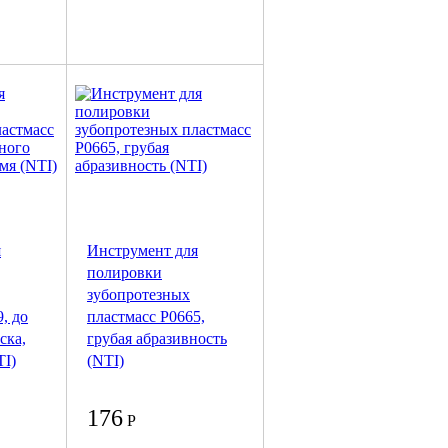
я
Инструмент для
полировки
зубопротезных
, до
пластмасс P0665,
ска,
грубая абразивность
TI)
(NTI)
176
Р