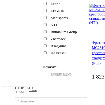
Legrin
LEGRIN
Medisporex
NTI
Ruthinium Group
Zhermack
Фреза т
Владмива
MC261C
крестоо
Не указан
стандар
(NTI)
Показать
Сбросить фильтр
1 823
НАПИШИТЕ
Статьи
НАМ!