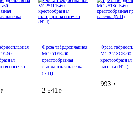
вёрдосплавная
Фреза твёрдосплавная
Фреза твёрдосп
CE-60
MC251FE-60
MC 251SCE-60
бразная
крестообразная
крестообразная 
тная насечка
стандартная насечка
насечка (NTI)
(NTI)
993
Р
2 841
Р
Р