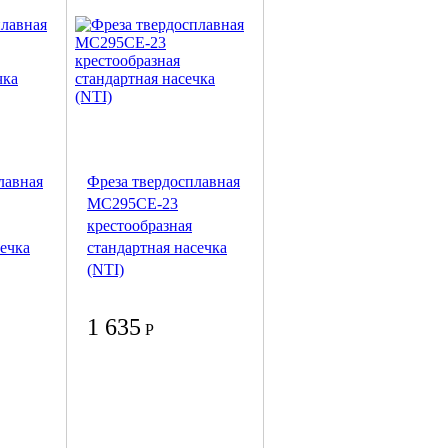
лавная
Фреза твердосплавная
MC295CE-23
крестообразная
сечка
стандартная насечка
(NTI)
1 635
Р