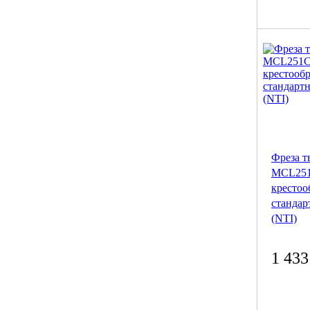
Фреза т
MCL251
крестоо
стандар
(NTI)
1 433