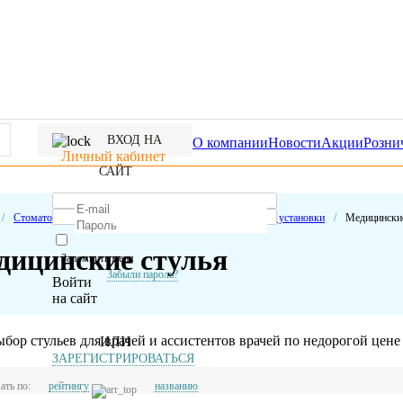
ВХОД НА
О компании
Новости
Акции
Розни
Личный кабинет
САЙТ
/
Стоматологическое оборудование
/
Стоматологические установки
/
Медицинские
дицинские стулья
Запомнить меня
Забыли пароль?
Войти
на сайт
бор стульев для врачей и ассистентов врачей по недорогой цене 
ИЛИ
ЗАРЕГИСТРИРОВАТЬСЯ
ать по:
рейтингу
названию