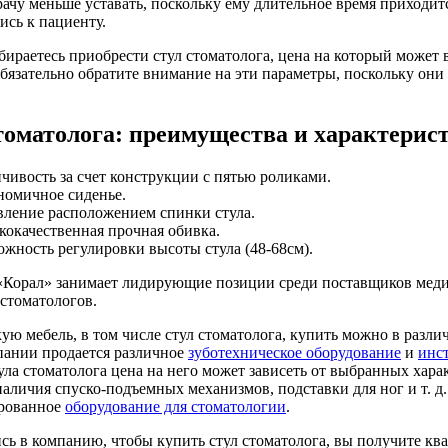
рачу меньше уставать, поскольку ему длительное время приходи
сь к пациенту.
бираетесь приобрести стул стоматолога, цена на который может
обязательно обратите внимание на эти параметры, поскольку они 
томатолога: преимущества и характерис
чивость за счет конструкции с пятью роликами.
номичное сиденье.
вление расположением спинки стула.
окачественная прочная обивка.
жность регулировки высоты стула (48-68см).
Корал» занимает лидирующие позиции среди поставщиков медиц
-стоматологов.
ю мебель, в том числе стул стоматолога, купить можно в разли
пании продается различное
зуботехническое оборудование
и
инс
ула стоматолога цена на него может зависеть от выбранных хара
наличия спуско-подъемных механизмов, подставки для ног и т. д
рованное
оборудование для стоматологии
.
ь в компанию, чтобы купить стул стоматолога, вы получите к