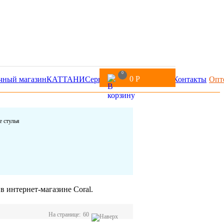
0
0
Р
чный магазин
КАТТАНИ
Сервис
Доставка и оплата
Контакты
Опт
 стулья
в интернет-магазине Coral.
На странице:
60