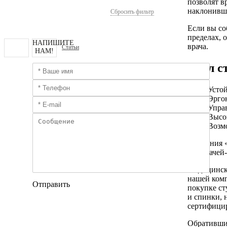
позволят в
наклонивши
Сбросить фильтр
Если вы со
пределах, 
НАПИШИТЕ
врача.
Статьи
НАМ!
Стул с
Устой
Эрго
Упра
Высок
Возмо
Компания «
для врачей
Медицинску
нашей ком
Отправить
покупке ст
и спинки, 
сертифици
Обратившис