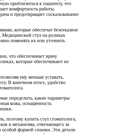
ную приблизиться к пациенту, что
шает комфортность работы.
рача и предотвращает соскальзывание
змами, которые обеспечат безотказное
. Медицинский стул на роликах
тивно поменять их или уточнить
ии, что обеспечивает врачу
роликах, которые обеспечивают не
 позволяя ему меньше уставать,
ту. В конечном итоге, удобство
томатолога.
учше определить, какие параметры
нная кожа, оснащенность
пинки.
, поэтому купить стул стоматолога,
ов и механизма, отвечающего за
 и особой формой спинки. Эти детали