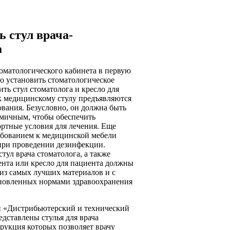
ь стул врача-
а
оматологического кабинета в первую
о установить стоматологическое
ить стул стоматолога и кресло для
к медицинскому стулу предъявляются
вания. Безусловно, он должна быть
омичным, чтобы обеспечить
ртные условия для лечения. Еще
бованием к медицинской мебели
 при проведении дезинфекции.
тул врача стоматолога, а также
тента или кресло для пациента должны
из самых лучших материалов и с
новленных нормами здравоохранения
и «Дистрибьютерский и технический
едставлены стулья для врача
трукция которых позволяет врачу