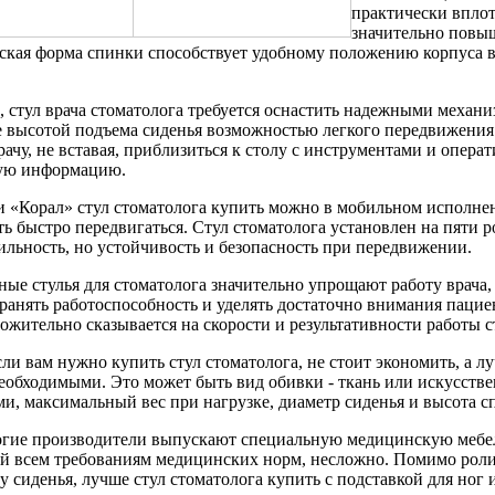
практически вплот
значительно повы
кая форма спинки способствует удобному положению корпуса в
, стул врача стоматолога требуется оснастить надежными механи
 высотой подъема сиденья возможностью легкого передвижения
рачу, не вставая, приблизиться к столу с инструментами и опера
ую информацию.
 «Корал» стул стоматолога купить можно в мобильном исполнен
ь быстро передвигаться. Стул стоматолога установлен на пяти 
ильность, но устойчивость и безопасность при передвижении.
ные стулья для стоматолога значительно упрощают работу врача,
ранять работоспособность и уделять достаточно внимания пациен
ожительно сказывается на скорости и результативности работы с
сли вам нужно купить стул стоматолога, не стоит экономить, а л
еобходимыми. Это может быть вид обивки - ткань или искусстве
и, максимальный вес при нагрузке, диаметр сиденья и высота с
гие производители выпускают специальную медицинскую мебель
 всем требованиям медицинских норм, несложно. Помимо ролик
у сиденья, лучше стул стоматолога купить с подставкой для ног