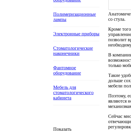
Анатомичес
Полимеризационные
со стула.
лампы
Кроме того
Электронные приборы
управление
позволит в
необходим
Стоматологические
наконечники
В компании
возможност
только моб
Фантомное
оборудование
Такие удоб
дольше сох
мебели пол
Мебель для
стоматологического
Поэтому, е
кабинета
являются н
механизмам
Сейчас мно
отвечающий
регулировк
Показать