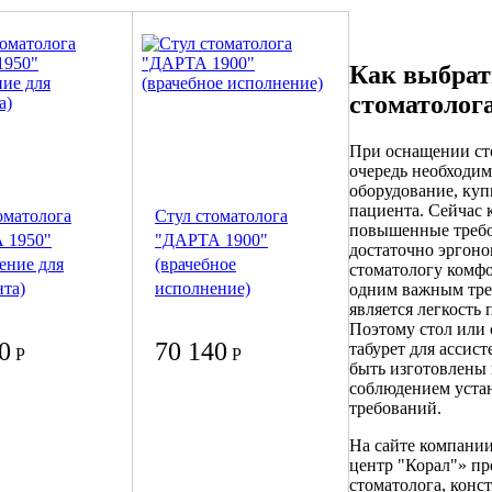
Как выбрат
стоматолог
При оснащении ст
очередь необходим
оборудование, куп
пациента. Сейчас 
оматолога
Стул стоматолога
повышенные требо
 1950"
"ДАРТА 1900"
достаточно эргон
ение для
(врачебное
стоматологу комфо
нта)
исполнение)
одним важным тре
является легкость
Поэтому стол или с
0
70 140
табурет для ассис
Р
Р
быть изготовлены 
соблюдением уста
требований.
На сайте компани
центр "Корал"» пр
стоматолога, конс