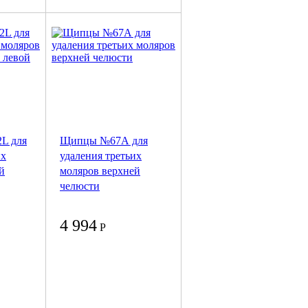
L для
Щипцы №67А для
их
удаления третьих
й
моляров верхней
челюсти
4 994
Р