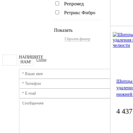
Репромед
Ретрикс Фибро
Показать
Сбросить фильтр
НАПИШИТЕ
Статьи
НАМ!
Щипцы 
удалени
нижней
4 437