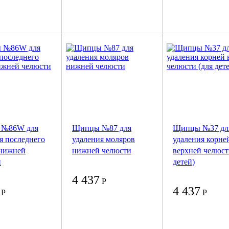
 №86W для
Щипцы №87 для
Щипцы №37 дл
я последнего
удаления моляров
удаления корне
 нижней
нижней челюсти
верхней челюст
и
детей)
4 437
Р
4 437
Р
Р