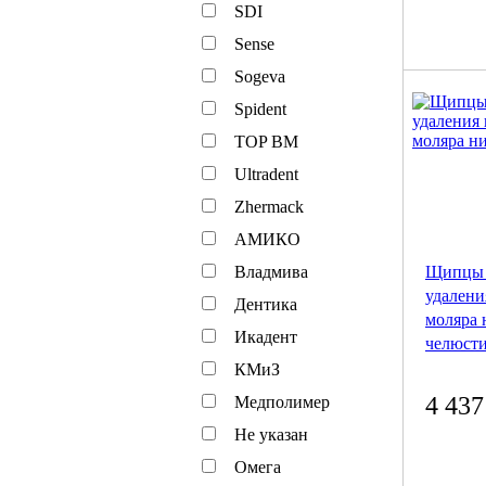
SDI
Sense
Sogeva
Spident
TOP BM
Ultradent
Zhermack
АМИКО
Щипцы
Владмива
удалени
Дентика
моляра
Икадент
челюст
КМиЗ
4 437
Медполимер
Не указан
Омега