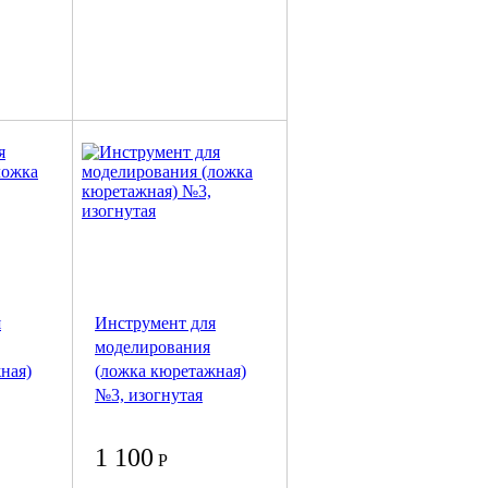
я
Инструмент для
моделирования
ная)
(ложка кюретажная)
№3, изогнутая
1 100
Р