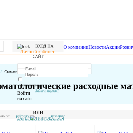
ВХОД НА
О компании
Новости
Акции
Розни
Личный кабинет
САЙТ
/
Стоматологические расходные материалы
оматологические расходные м
Запомнить меня
Забыли пароль?
Войти
на сайт
ИЛИ
ать по:
рейтингу
названию
ЗАРЕГИСТРИРОВАТЬСЯ