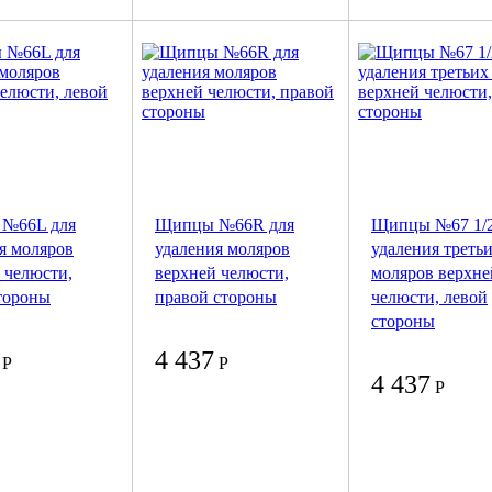
№66L для
Щипцы №66R для
Щипцы №67 1/2
я моляров
удаления моляров
удаления треть
 челюсти,
верхней челюсти,
моляров верхне
тороны
правой стороны
челюсти, левой
стороны
4 437
Р
Р
4 437
Р