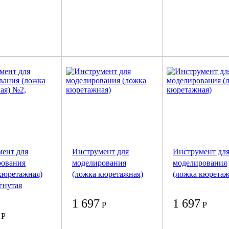
ент для
Инструмент для
Инструмент дл
рования
моделирования
моделирования
кюретажная)
(ложка кюретажная)
(ложка кюретаж
гнутая
1 697
1 697
Р
Р
Р