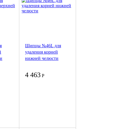
я
Щипцы №46L для
й
удаления корней
ти
нижней челюсти
4 463
Р