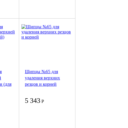
я
Щипцы №65 для
й
удаления верхних
и (для
резцов и корней
5 343
Р