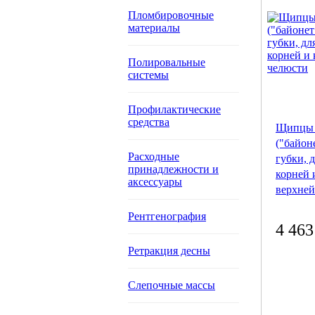
Пломбировочные
материалы
Полировальные
системы
Профилактические
средства
Щипцы
("байон
Расходные
губки, 
принадлежности и
корней 
аксессуары
верхней
Рентгенография
4 463
Ретракция десны
Слепочные массы