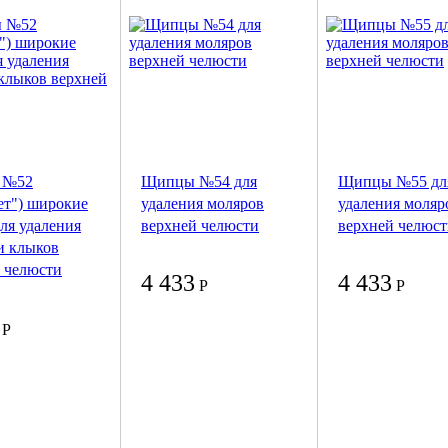
 №52
Щипцы №54 для
Щипцы №55 дл
ет") широкие
удаления моляров
удаления моляр
для удаления
верхней челюсти
верхней челюс
и клыков
 челюсти
4 433
4 433
Р
Р
Р