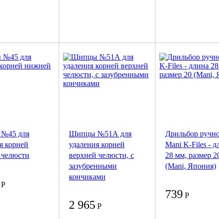
№45 для
Щипцы №51А для
Дрильбор ручн
я корней
удаления корней
Mani K-Files - 
 челюсти
верхней челюсти, с
28 мм, размер 2
зазубренными
(Mani, Япония)
кончиками
Р
739
Р
2 965
Р