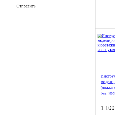
Отправить
Инструм
модели
(ложка 
№2, изо
1 100