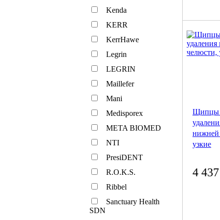
Kenda
KERR
KerrHawe
Legrin
LEGRIN
Maillefer
Mani
Щипцы 
Medisporex
удалени
META BIOMED
нижней 
NTI
узкие
PresiDENT
4 437
R.O.K.S.
Ribbel
Sanctuary Health
SDN