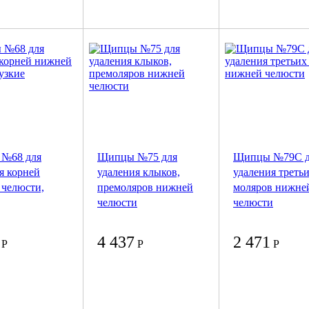
№68 для
Щипцы №75 для
Щипцы №79С д
я корней
удаления клыков,
удаления треть
челюсти,
премоляров нижней
моляров нижне
челюсти
челюсти
4 437
2 471
Р
Р
Р