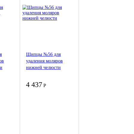
я
Щипцы №56 для
ов
удаления моляров
ти
нижней челюсти
4 437
Р