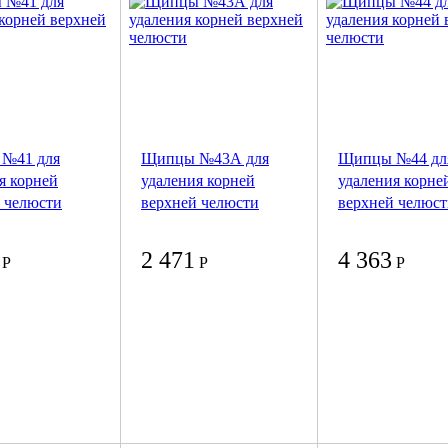
№41 для
Щипцы №43А для
Щипцы №44 дл
я корней
удаления корней
удаления корне
 челюсти
верхней челюсти
верхней челюс
2 471
4 363
Р
Р
Р