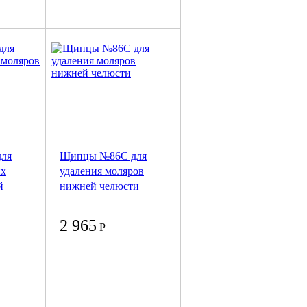
ля
Щипцы №86С для
их
удаления моляров
й
нижней челюсти
2 965
Р