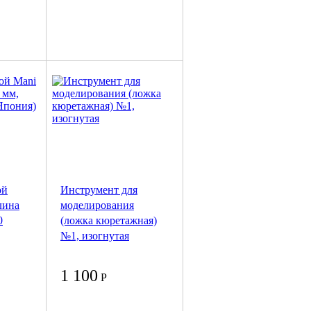
ой
Инструмент для
длина
моделирования
0
(ложка кюретажная)
№1, изогнутая
1 100
Р