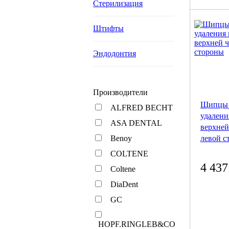
Стерилизация
Штифты
Эндодонтия
Производители
Щипцы 
ALFRED BECHT
удалени
ASA DENTAL
верхней
левой с
Benoy
COLTENE
4 437
Coltene
DiaDent
GC
HOPF.RINGLEB&CO